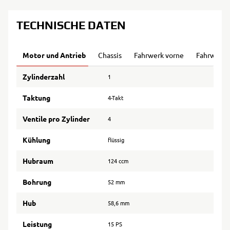
TECHNISCHE DATEN
Motor und Antrieb
Chassis
Fahrwerk vorne
Fahrwerk 
Zylinderzahl
1
Taktung
4-Takt
Ventile pro Zylinder
4
Kühlung
flüssig
Hubraum
124 ccm
Bohrung
52 mm
Hub
58,6 mm
Leistung
15 PS