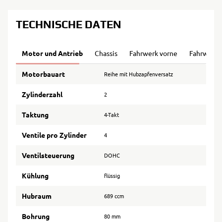
TECHNISCHE DATEN
Motor und Antrieb
Chassis
Fahrwerk vorne
Fahrwerk 
Motorbauart
Reihe mit Hubzapfenversatz
Zylinderzahl
2
Taktung
4-Takt
Ventile pro Zylinder
4
Ventilsteuerung
DOHC
Kühlung
flüssig
Hubraum
689 ccm
Bohrung
80 mm