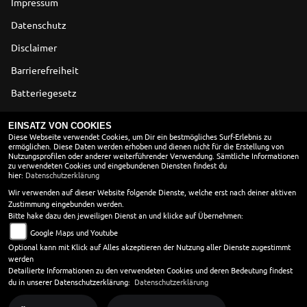
Impressum
Datenschutz
Disclaimer
Barrierefreiheit
Batteriegesetz
Altölverordnung
EINSATZ VON COOKIES
Diese Webseite verwendet Cookies, um Dir ein bestmögliches Surf-Erlebnis zu
ermöglichen. Diese Daten werden erhoben und dienen nicht für die Erstellung von
ÖFFNUNGSZEITEN
Nutzungsprofilen oder anderer weiterführender Verwendung. Sämtliche Informationen
zu verwendeten Cookies und eingebundenen Diensten findest du
Montag:
09:00 - 18:00
hier:
Datenschutzerklärung
Dienstag:
09:00 - 18:00
Wir verwenden auf dieser Website folgende Dienste, welche erst nach deiner aktiven
Zustimmung eingebunden werden.
Mittwoch:
09:00 - 13:00
Bitte hake dazu den jeweiligen Dienst an und klicke auf Übernehmen:
Donnerstag:
09:00 - 18:00
Google Maps und Youtube
Freitag:
09:00 - 18:00
Optional kann mit Klick auf Alles akzeptieren der Nutzung aller Dienste zugestimmt
Samstag:
10:00 - 13:00
werden
Sonntag:
geschlossen
Detailierte Informationen zu den verwendeten Cookies und deren Bedeutung findest
du in unserer Datenschutzerklärung:
Datenschutzerklärung