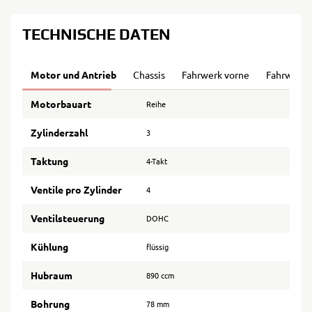
TECHNISCHE DATEN
Motor und Antrieb
Chassis
Fahrwerk vorne
Fahrwerk 
Motorbauart
Reihe
Zylinderzahl
3
Taktung
4-Takt
Ventile pro Zylinder
4
Ventilsteuerung
DOHC
Kühlung
flüssig
Hubraum
890 ccm
Bohrung
78 mm