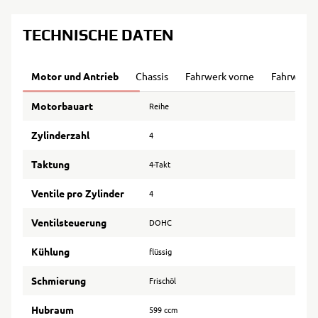
TECHNISCHE DATEN
Motor und Antrieb
Chassis
Fahrwerk vorne
Fahrwerk 
Motorbauart
Reihe
Zylinderzahl
4
Taktung
4-Takt
Ventile pro Zylinder
4
Ventilsteuerung
DOHC
Kühlung
flüssig
Schmierung
Frischöl
Hubraum
599 ccm